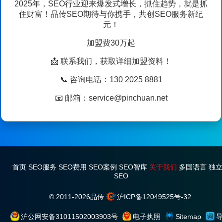
2025年，SEO行业迎来爆发式增长，抓住趋势，就是抓
住财富！品传SEO期待与你携手，共创SEO服务新纪
元！
加盟费30万起
📩 联系我们，获取详细加盟资料！
📞 咨询电话：130 2025 8881
📧 邮箱：service@pinchuan.net
首页
SEO服务
SEO费用
SEO案例
SEO智库
关于我们
多国语言
独
SEO
© 2011-2026
品传
沪ICP备12049525号-32
沪公网安备31011502003903号
电子执照
Sitemap